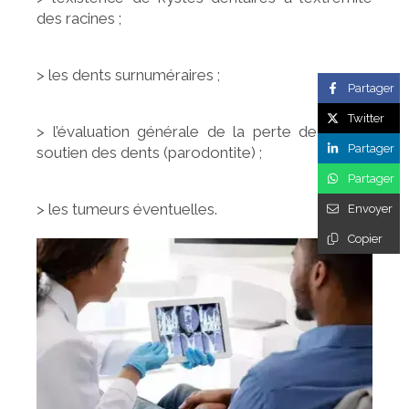
des racines ;
> les dents surnuméraires ;
Partager
Twitter
> l’évaluation générale de la perte de l’os de
Partager
soutien des dents (parodontite) ;
Partager
> les tumeurs éventuelles.
Envoyer
Copier