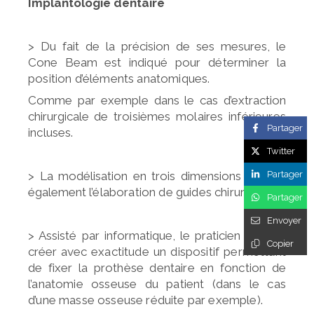
Implantologie dentaire
> Du fait de la précision de ses mesures, le
Cone Beam est
indiqué pour déterminer la
position d’éléments anatomiques.
Comme par exemple dans le cas d’extraction
chirurgicale de
troisièmes molaires inférieures
Partager
incluses.
Twitter
> La modélisation en trois dimensions permet
Partager
également
l’élaboration de guides chirurgicaux.
Partager
Envoyer
> Assisté par informatique, le praticien va ainsi
Copier
créer avec
exactitude un dispositif permettant
de fixer la prothèse
dentaire en fonction de
l’anatomie osseuse du patient
(dans le cas
d’une masse osseuse réduite par exemple).