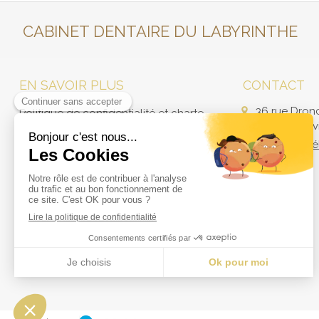
CABINET DENTAIRE DU LABYRINTHE
EN SAVOIR PLUS
CONTACT
36 rue Dron
Politique de confidentialité et charte
59960
Neuvi
cookie
Afficher le 
Mentions légales
Conditions Générales Utilisation
Charte déontologique
Ordre national
Annuaires chirurgiens dentistes