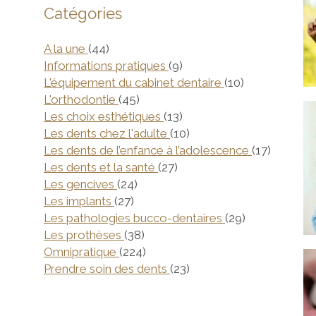
Catégories
Articles Count
A la une
(44)
Articles Count
Informations pratiques
(9)
Articles Coun
L'équipement du cabinet dentaire
(10)
Articles Count
L'orthodontie
(45)
Articles Count
Les choix esthétiques
(13)
Articles Count
Les dents chez l'adulte
(10)
Articles
Les dents de l’enfance à l’adolescence
(17)
Articles Count
Les dents et la santé
(27)
Articles Count
Les gencives
(24)
Articles Count
Les implants
(27)
Articles Coun
Les pathologies bucco-dentaires
(29)
Articles Count
Les prothèses
(38)
Articles Count
Omnipratique
(224)
Articles Count
Prendre soin des dents
(23)