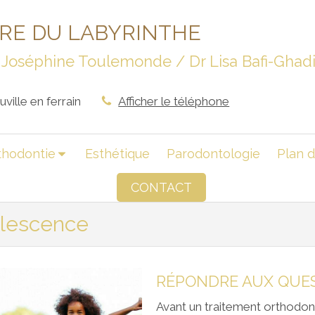
IRE DU LABYRINTHE
Dr Joséphine Toulemonde / Dr Lisa Bafi-Gha
ville en ferrain
Afficher le téléphone
thodontie
Esthétique
Parodontologie
Plan d
CONTACT
olescence
Avant un traitement orthodont