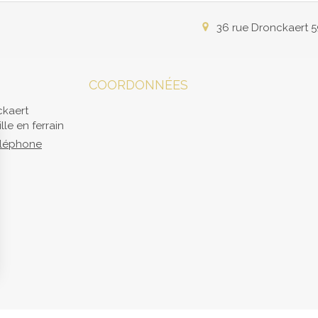
36 rue Dronckaert
5
COORDONNÉES
ckaert
lle en ferrain
téléphone