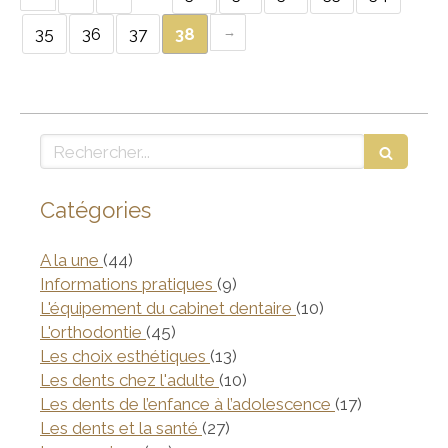
35
36
37
38
Rechercher
Catégories
Articles Count
A la une
(44)
Articles Count
Informations pratiques
(9)
Articles Count
L'équipement du cabinet dentaire
(10)
Articles Count
L'orthodontie
(45)
Articles Count
Les choix esthétiques
(13)
Articles Count
Les dents chez l'adulte
(10)
Articles Co
Les dents de l’enfance à l’adolescence
(17)
Articles Count
Les dents et la santé
(27)