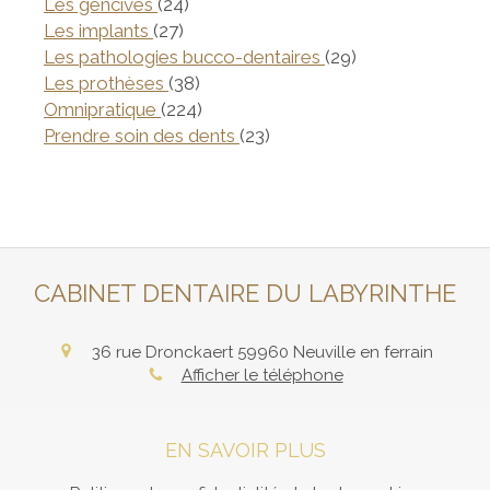
Articles Count
Les gencives
(24)
Articles Count
Les implants
(27)
Articles Count
Les pathologies bucco-dentaires
(29)
Articles Count
Les prothèses
(38)
Articles Count
Omnipratique
(224)
Articles Count
Prendre soin des dents
(23)
CABINET DENTAIRE DU LABYRINTHE
36 rue Dronckaert
59960
Neuville en ferrain
Afficher le téléphone
EN SAVOIR PLUS