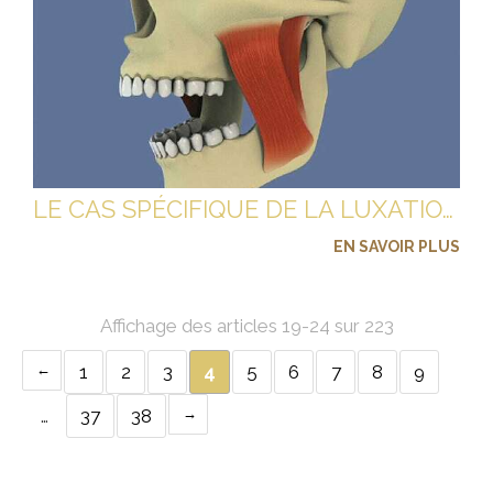
LE CAS SPÉCIFIQUE DE LA LUXATION DE LA MÂCHOIRE
EN SAVOIR PLUS
Affichage des articles 19-24 sur 223
1
2
3
4
5
6
7
8
9
…
37
38