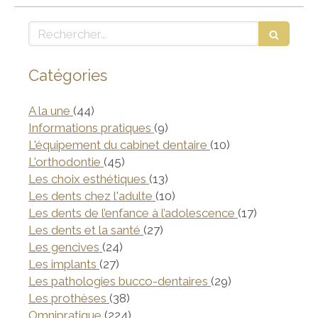
Rechercher
Catégories
Articles Count
A la une
(44)
Articles Count
Informations pratiques
(9)
Articles Count
L'équipement du cabinet dentaire
(10)
Articles Count
L'orthodontie
(45)
Articles Count
Les choix esthétiques
(13)
Articles Count
Les dents chez l'adulte
(10)
Articles Co
Les dents de l’enfance à l’adolescence
(17)
Articles Count
Les dents et la santé
(27)
Articles Count
Les gencives
(24)
Articles Count
Les implants
(27)
Articles Count
Les pathologies bucco-dentaires
(29)
Articles Count
Les prothèses
(38)
Articles Count
Omnipratique
(224)