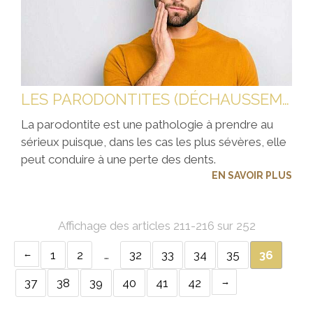
LES PARODONTITES (DÉCHAUSSEMENT DES DENTS)
La parodontite est une pathologie à prendre au
sérieux puisque, dans les cas les plus sévères, elle
peut conduire à une perte des dents.
EN SAVOIR PLUS
Affichage des articles 211-216 sur 252
1
2
…
32
33
34
35
36
37
38
39
40
41
42