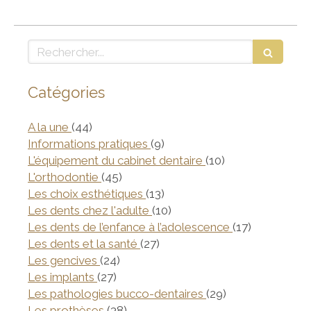
Rechercher
Catégories
Articles Count
A la une
(44)
Articles Count
Informations pratiques
(9)
Articles Count
L'équipement du cabinet dentaire
(10)
Articles Count
L'orthodontie
(45)
Articles Count
Les choix esthétiques
(13)
Articles Count
Les dents chez l'adulte
(10)
Articles Co
Les dents de l’enfance à l’adolescence
(17)
Articles Count
Les dents et la santé
(27)
Articles Count
Les gencives
(24)
Articles Count
Les implants
(27)
Articles Count
Les pathologies bucco-dentaires
(29)
Articles Count
Les prothèses
(38)