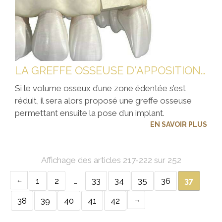
LA GREFFE OSSEUSE D'APPOSITION OU GREFFE EN ONLAY
Si le volume osseux d’une zone édentée s’est
réduit, il sera alors proposé une greffe osseuse
permettant ensuite la pose d’un implant.
EN SAVOIR PLUS
Affichage des articles 217-222 sur 252
1
2
…
33
34
35
36
37
38
39
40
41
42