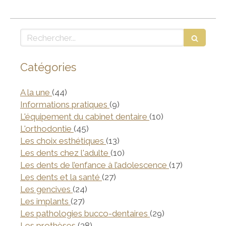
Rechercher
Catégories
Articles Count
A la une
(44)
Articles Count
Informations pratiques
(9)
Articles Count
L'équipement du cabinet dentaire
(10)
Articles Count
L'orthodontie
(45)
Articles Count
Les choix esthétiques
(13)
Articles Count
Les dents chez l'adulte
(10)
Articles Co
Les dents de l’enfance à l’adolescence
(17)
Articles Count
Les dents et la santé
(27)
Articles Count
Les gencives
(24)
Articles Count
Les implants
(27)
Articles Count
Les pathologies bucco-dentaires
(29)
Articles Count
Les prothèses
(38)