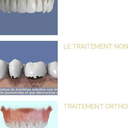
t
LE TRAITEMENT NON
 Count
t