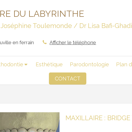
IRE DU LABYRINTHE
Dr Joséphine Toulemonde / Dr Lisa Bafi-Gha
ville en ferrain
Afficher le téléphone
thodontie
Esthétique
Parodontologie
Plan d
CONTACT
MAXILLAIRE : BRIDG