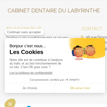
CABINET DENTAIRE DU LABYRINTHE
EN SAVOIR PLUS
CONTACT
36 rue Dron
Politique de confidentialité et charte
59960
Neuvi
cookie
Afficher le 
Mentions légales
Conditions Générales Utilisation
Charte déontologique
Ordre national
Annuaires chirurgiens dentistes