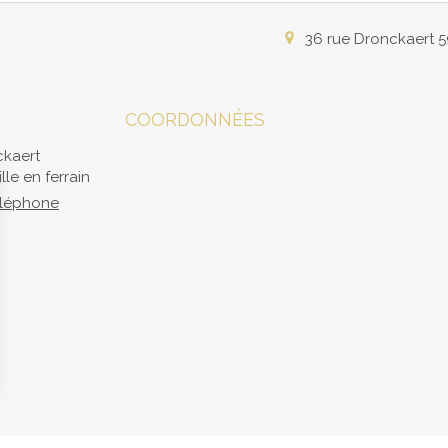
36 rue Dronckaert
5
COORDONNÉES
ckaert
lle en ferrain
téléphone