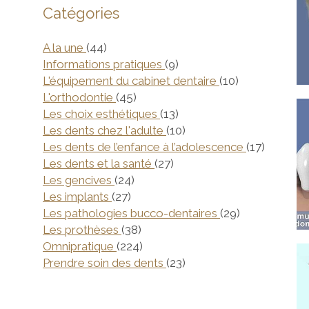
Catégories
Articles Count
A la une
(44)
Articles Count
Informations pratiques
(9)
Articles Coun
L'équipement du cabinet dentaire
(10)
Articles Count
L'orthodontie
(45)
Articles Count
Les choix esthétiques
(13)
Articles Count
Les dents chez l'adulte
(10)
Articles
Les dents de l’enfance à l’adolescence
(17)
Articles Count
Les dents et la santé
(27)
Articles Count
Les gencives
(24)
Articles Count
Les implants
(27)
Articles Coun
Les pathologies bucco-dentaires
(29)
Articles Count
Les prothèses
(38)
Articles Count
Omnipratique
(224)
Articles Count
Prendre soin des dents
(23)