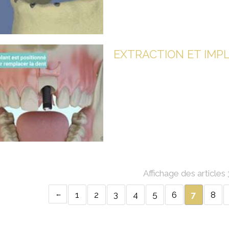
Affichage des articles
1
2
3
4
5
6
7
8