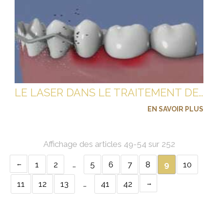
LE LASER DANS LE TRAITEMENT DE LA PARODONTITE
EN SAVOIR PLUS
Affichage des articles 49-54 sur 252
1
2
…
5
6
7
8
9
10
11
12
13
…
41
42