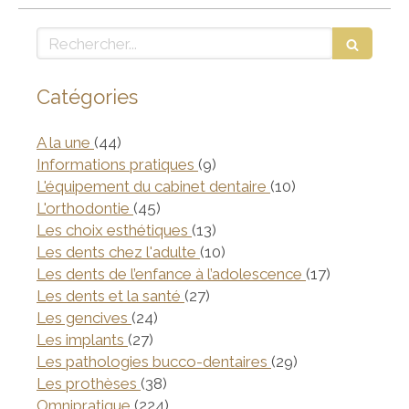
Rechercher
Catégories
Articles Count
A la une
(44)
Articles Count
Informations pratiques
(9)
Articles Count
L'équipement du cabinet dentaire
(10)
Articles Count
L'orthodontie
(45)
Articles Count
Les choix esthétiques
(13)
Articles Count
Les dents chez l'adulte
(10)
Articles Co
Les dents de l’enfance à l’adolescence
(17)
Articles Count
Les dents et la santé
(27)
Articles Count
Les gencives
(24)
Articles Count
Les implants
(27)
Articles Count
Les pathologies bucco-dentaires
(29)
Articles Count
Les prothèses
(38)
Articles Count
Omnipratique
(224)